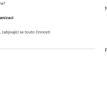
a
áme?
r
c
h
anizací
.
f
o
r
zabývající se touto činností:
: