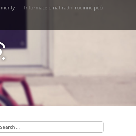
umenty
Informace o náhradní rodinné péči
s
.