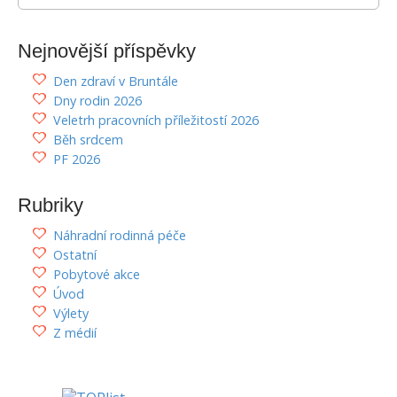
e
a
r
Nejnovější příspěvky
c
h
Den zdraví v Bruntále
f
Dny rodin 2026
o
Veletrh pracovních příležitostí 2026
r
Běh srdcem
:
PF 2026
Rubriky
Náhradní rodinná péče
Ostatní
Pobytové akce
Úvod
Výlety
Z médií