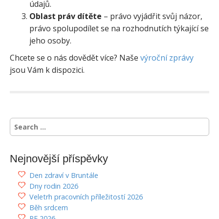
údajů.
Oblast práv dítěte
– právo vyjádřit svůj názor,
právo spolupodílet se na rozhodnutích týkající se
jeho osoby.
Chcete se o nás dovědět více? Naše
výroční zprávy
jsou Vám k dispozici.
S
e
a
r
Nejnovější příspěvky
c
h
Den zdraví v Bruntále
f
Dny rodin 2026
o
Veletrh pracovních příležitostí 2026
r
Běh srdcem
:
PF 2026