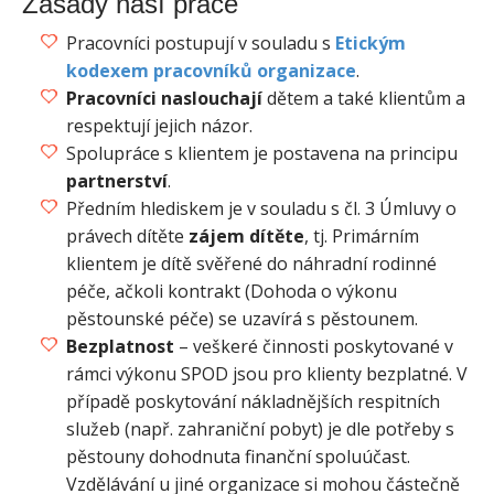
Zásady naší práce
Pracovníci postupují v souladu s
Etickým
kodexem pracovníků organizace
.
Pracovníci naslouchají
dětem a také klientům a
respektují jejich názor.
Spolupráce s klientem je postavena na principu
partnerství
.
Předním hlediskem je v souladu s čl. 3 Úmluvy o
právech dítěte
zájem dítěte
, tj. Primárním
klientem je dítě svěřené do náhradní rodinné
péče, ačkoli kontrakt (Dohoda o výkonu
pěstounské péče) se uzavírá s pěstounem.
Bezplatnost
– veškeré činnosti poskytované v
rámci výkonu SPOD jsou pro klienty bezplatné. V
případě poskytování nákladnějších respitních
služeb (např. zahraniční pobyt) je dle potřeby s
pěstouny dohodnuta finanční spoluúčast.
Vzdělávání u jiné organizace si mohou částečně