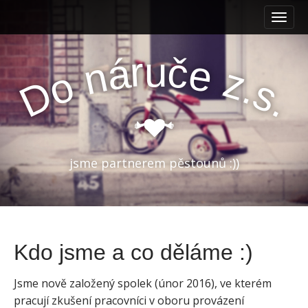
M
S
k
a
i
i
p
r
č
u
á
e
n
n
z
t
o
.
m
s
D
o
.
e
c
o
n
n
u
t
e
jsme partnerem pěstounů :))
n
t
Kdo jsme a co děláme :)
Jsme nově založený spolek (únor 2016), ve kterém
pracují zkušení pracovníci v oboru provázení