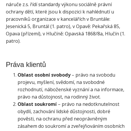
náruče z.s. řídí standardy výkonu sociálně právní
ochrany dětí, které jsou k dispozici k nahlédnutí u
pracovníků organizace v kancelářích v Bruntále:
Jesenická 5, Bruntál (1. patro), v Opavě: Pekařská 85,
Opava (přízemí), v Hlučíně: Opavská 1868/8a, Hlučín (1.
patro).
Práva klientů
Oblast osobní svobody
– právo na svobodu
projevu, myšlení, svědomí, na svobodné
rozhodnutí, náboženské vyznání a na informace,
právo na důstojnost, na rodinný život.
Oblast soukromí
– právo na nedotknutelnost
obydlí, zachování lidské důstojnosti, dobré
pověsti, na ochranu před neoprávněným
zásahem do soukromí a zveřejňováním osobních