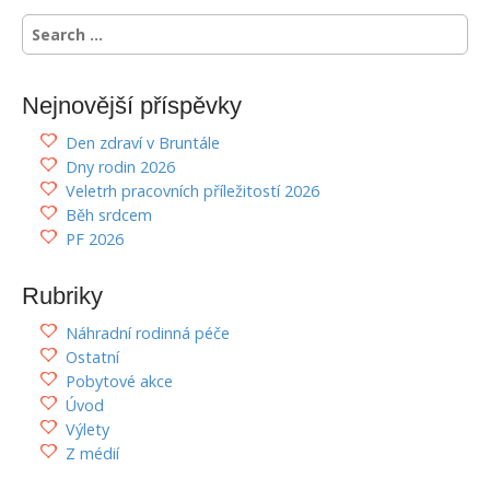
i
S
e
g
a
a
r
Nejnovější příspěvky
t
c
i
h
Den zdraví v Bruntále
f
o
Dny rodin 2026
o
n
Veletrh pracovních příležitostí 2026
r
Běh srdcem
:
PF 2026
Rubriky
Náhradní rodinná péče
Ostatní
Pobytové akce
Úvod
Výlety
Z médií