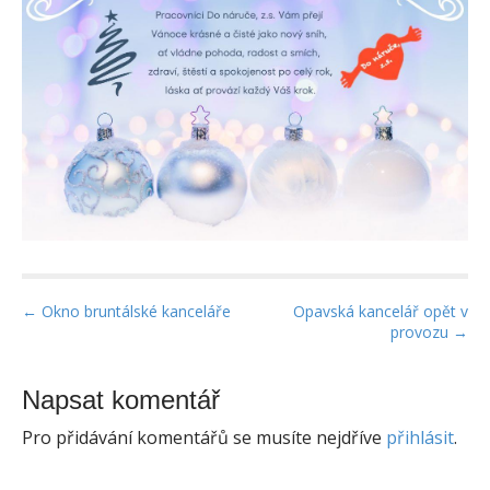
P
← Okno bruntálské kanceláře
Opavská kancelář opět v
provozu →
o
s
t
Napsat komentář
n
Pro přidávání komentářů se musíte nejdříve
přihlásit
.
a
v